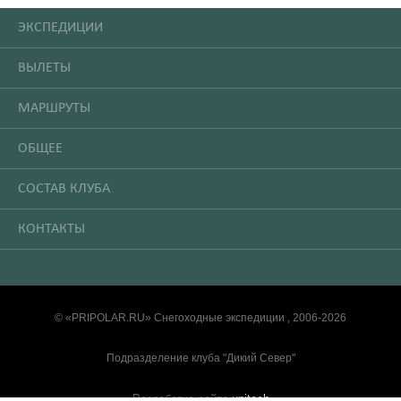
ЭКСПЕДИЦИИ
ВЫЛЕТЫ
МАРШРУТЫ
ОБЩЕЕ
СОСТАВ КЛУБА
КОНТАКТЫ
© «PRIPOLAR.RU» Снегоходные экспедиции , 2006-2026
Подразделение клуба "Дикий Север"
Разработка сайта
unitech