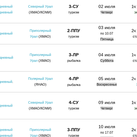
3-СУ
02 июля
1ч
дневный
Северный Урал
дневный
(ХМАО/КОМИ)
туризм
Четверг
э
03 июля
2-ППУ
2ч
Приполярный
дневный
по 10.07
Урал
(ХМАО)
туризм
ст
Пятница
3-ЛР
04 июля
1ч
Приполярный
-дневный
Урал
(ХМАО)
рыбалка
Суббота
ст
4-ЛР
05 июля
2ч
Полярный Урал
дневный
.
(ЯНАО)
Воскресенье
рыбалка
4-СУ
09 июля
1ч
Северный Урал
дневный
(ХМАО/КОМИ
)
туризм
Четверг
э
10 июля
3-ППУ
2ч
дневный
Приполярный
по 17.07
дневный
Урал
(ХМАО)
туризм
ст