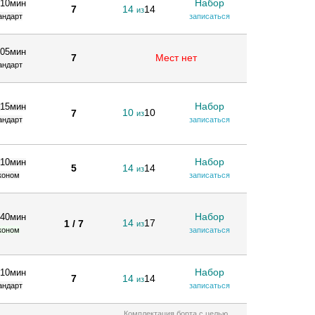
Набор
 10мин
7
14
14
из
андарт
записаться
 05мин
7
Мест нет
андарт
Набор
 15мин
10
10
7
из
андарт
записаться
Набор
 10мин
5
14
14
из
коном
записаться
Набор
 40мин
14
17
1 / 7
из
коном
записаться
Набор
 10мин
7
14
14
из
андарт
записаться
Комплектация борта с целью