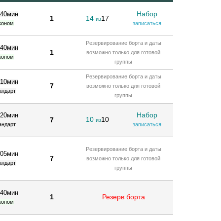
Набор
 40мин
1
14
17
из
коном
записаться
Резервирование борта и даты
 40мин
1
возможно только для готовой
коном
группы
Резервирование борта и даты
 10мин
7
возможно только для готовой
андарт
группы
Набор
 20мин
10
10
7
из
андарт
записаться
Резервирование борта и даты
 05мин
7
возможно только для готовой
андарт
группы
 40мин
1
Резерв борта
коном