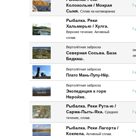
Колокольня /
Мокрая
7-
Сыня
.
Сплав на катамаранах
Рыбалка
.
Реки
Хальмерью / Хулга.
7-
Верхнее течение. Активный
сплав.
Вертолётная заброска
за
Северная Сосьва. База
эв
Бедкаш.
.
Вертолётная заброска
1-
Плато Мань-Пупу-Нёр.
Вертолётная заброска
Экспедиция к горе
7-
Неройке.
Рыбалка
.
Реки Рута-ю /
Сарма-Пыть-Яха.
7-
Среднее
течение, сплав.
Рыбалка
.
Реки Лагорта /
7-
Кокпела.
Активный сплав.