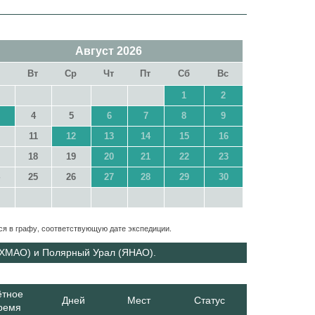
Август
2026
н
Вт
Ср
Чт
Пт
Сб
Вс
1
2
4
5
6
7
8
9
0
11
12
13
14
15
16
7
18
19
20
21
22
23
4
25
26
27
28
29
30
1
ся в графу, соответствующую дате экспедиции.
(ХМАО) и Полярный Урал (ЯНАО).
ётное
Дней
Мест
Статус
ремя