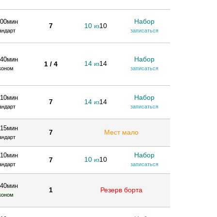
Набор
 00мин
7
10
10
из
андарт
записаться
Набор
 40мин
14
14
1 / 4
из
коном
записаться
Набор
 10мин
7
14
14
из
андарт
записаться
 15мин
7
Мест мало
андарт
Набор
 10мин
10
10
7
из
андарт
записаться
 40мин
1
Резерв борта
коном