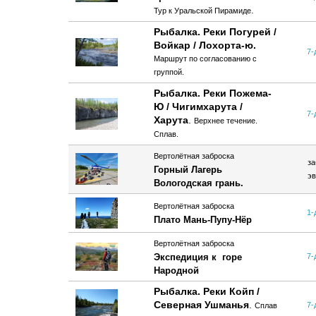
.
Тур к Уральской Пирамиде
Рыбалка. Реки Погурей /
Войкар / Лохорта-ю.
7-
Маршрут по согласованию с
группой.
Рыбалка. Реки Пожема-
Ю / Чигимхарута /
7-
Харута
.
Верхнее течение.
Сплав.
Вертолётная заброска
за
Горный Лагерь
эв
Вологодская грань.
Вертолётная заброска
1-
Плато Мань-Пупу-Нёр
Вертолётная заброска
Экспедиция к горе
7-
Народной
Рыбалка. Реки Койп /
Северная Ушманья
.
7-
Сплав