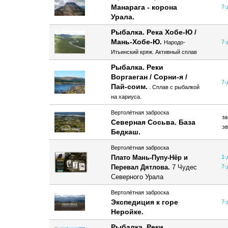
Манарага - корона
7-
Урала.
Рыбалка. Река Хобе-Ю /
Мань-Хобе-Ю.
7-
Народо-
Итьинский кряж. Активный сплав
Рыбалка
. Реки
Воргаеган / Сорни-я /
7-
Пай-соим.
. Сплав с рыбалкой
на хариуса.
Вертолётная заброска
за
Северная Сосьва. База
эв
Бедкаш.
Вертолётная заброска
Плато Мань-Пупу-Нёр и
1-
Перевал Дятлова.
7 Чудес
7-
Северного Урала
Вертолётная заброска
Экспедиция к горе
7-
Неройке.
Рыбалка
.
Реки