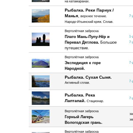
на катамаранах.
Рыбалка. Реки Парнук /
Манья
,
7-
верхнее течение.
Народо-Итьинский кряж. Сплав.
Вертолётная заброска
Плато Мань-Пупу-Нёр и
1-
Перевал Дятлова.
Большое
7-
путешествие.
Вертолётная заброска
Экспедиция к горе
7-
Народной.
Рыбалка. Сухая Сыня.
7-
Активный сплав.
Рыбалка. Река
7-
Лаптапай.
Стационар.
Вертолётная заброска
за
Горный Лагерь
эв
Вологодская грань.
Вертолётная заброска