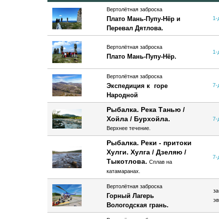
Вертолётная заброска
Плато Мань-Пупу-Нёр и
1-
Перевал Дятлова.
Вертолётная заброска
1-
Плато Мань-Пупу-Нёр.
Вертолётная заброска
Экспедиция к горе
7-
Народной
Рыбалка. Река Танью /
Хойла / Бурхойла.
7-
Верхнее течение.
Рыбалка. Реки - притоки
Хулги. Хулга / Дзеляю /
7-
Тыкотлова.
Сплав на
катамаранах.
Вертолётная заброска
за
Горный Лагерь
эв
Вологодская грань.