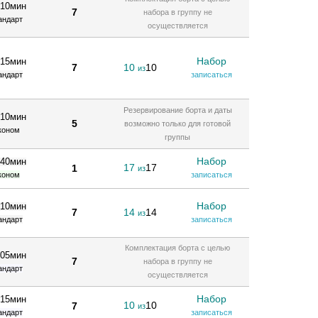
 10мин
7
набора в группу не
андарт
осуществляется
Набор
 15мин
7
10
10
из
андарт
записаться
Резервирование борта и даты
 10мин
5
возможно только для готовой
коном
группы
Набор
 40мин
17
17
1
из
коном
записаться
Набор
 10мин
7
14
14
из
андарт
записаться
Комплектация борта с целью
 05мин
7
набора в группу не
андарт
осуществляется
Набор
 15мин
10
10
7
из
андарт
записаться