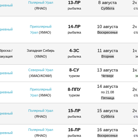
13-ЛР
8 августа
2ч
Полярный Урал
дневный
(ЯНАО)
рыбалка
Суббота
ст
14-ЛР
10 августа
2ч
Приполярный
дневный
Урал
(ХМАО)
рыбалка
Воскресенье
ст
4-ЗС
11 августа
1ч
броска /
Западная Сибирь
акуация
(ХМАО)
рыбалка
Вторник
э
8-СУ
13 августа
1ч
Северный Урал
дневный
(ХМАО/КОМИ
)
туризм
Четверг
э
14 августа
8-ППУ
2ч
Приполярный
дневный
по 21.08
Урал
(ХМАО)
туризм
ст
Пятница
15-ЛР
15 августа
2ч
Полярный Урал
дневный
(ЯНАО)
рыбалка
Суббота
ст
16-ЛР
16 августа
2ч
Полярный Урал
дневный
(ЯНАО)
рыбалка
Воскресенье
ст