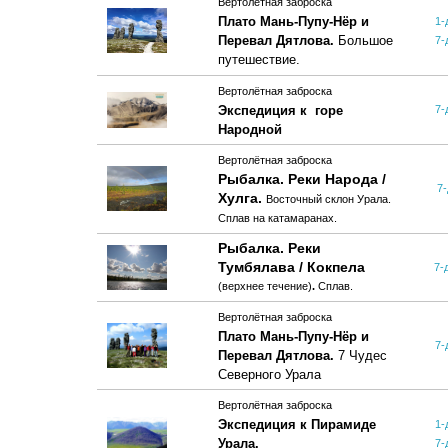
Вертолётная заброска
Плато Мань-Пупу-Нёр и
1-
Перевал Дятлова.
Большое
7-
путешествие.
Вертолётная заброска
Экспедиция к горе
7-
Народной
Вертолётная заброска
Рыбалка. Реки Народа /
7
Хулга.
Восточный склон Урала.
Сплав на катамаранах.
Рыбалка. Реки
Тумбялава / Кокпела
7-
(верхнее течение)
.
Сплав.
Вертолётная заброска
Плато Мань-Пупу-Нёр и
7-
Перевал Дятлова.
7 Чудес
Северного Урала
Вертолётная заброска
Экспедиция к Пирамиде
1-
Урала.
7-