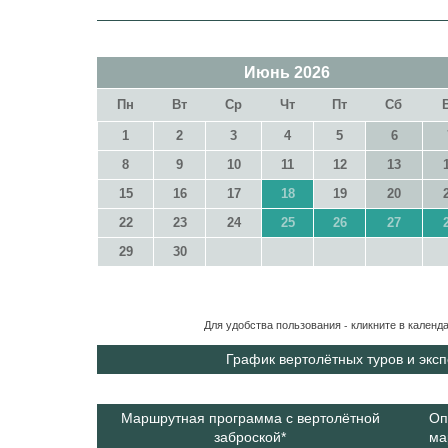
Июнь
2026
Пн
Вт
Ср
Чт
Пт
Сб
1
2
3
4
5
6
8
9
10
11
12
13
15
16
17
18
19
20
22
23
24
25
26
27
29
30
Для удобства пользования - кликните в кален
График вертолётных туров и эк
Маршрутная программа с вертолётной
Оп
заброской*
ма