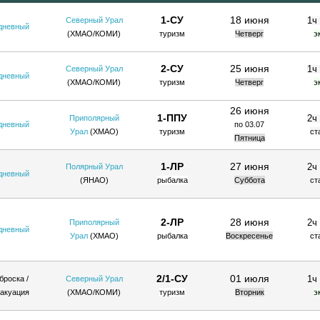
1-СУ
18 июня
1ч
Северный Урал
дневный
(ХМАО/КОМИ)
туризм
Четверг
э
2-СУ
25 июня
1ч
Северный Урал
дневный
(ХМАО/КОМИ)
туризм
Четверг
э
26 июня
1-ППУ
2ч
Приполярный
дневный
по 03.07
Урал
(ХМАО)
туризм
ст
Пятница
1-ЛР
27 июня
2ч
Полярный Урал
дневный
(ЯНАО)
рыбалка
Суббота
ст
2-ЛР
28 июня
2ч
Приполярный
дневный
Урал
(ХМАО)
рыбалка
Воскресенье
ст
2/1-СУ
01 июля
1ч
броска /
Северный Урал
акуация
(ХМАО/КОМИ)
туризм
Вторник
э