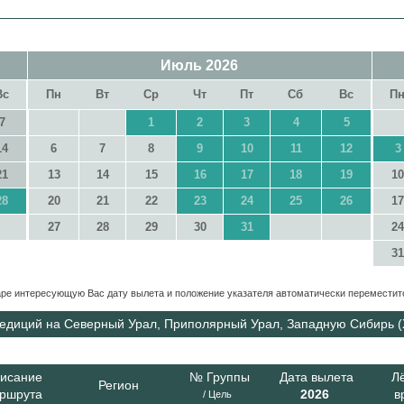
Июль
2026
Вс
Пн
Вт
Ср
Чт
Пт
Сб
Вс
П
7
1
2
3
4
5
14
6
7
8
9
10
11
12
3
21
13
14
15
16
17
18
19
1
28
20
21
22
23
24
25
26
1
27
28
29
30
31
2
3
даре интересующую Вас дату вылета и положение указателя автоматически переместит
спедиций на Северный Урал, Приполярный Урал, Западную Сибирь 
исание
№ Группы
Дата вылета
Л
Регион
ршрута
2026
в
/ Цель