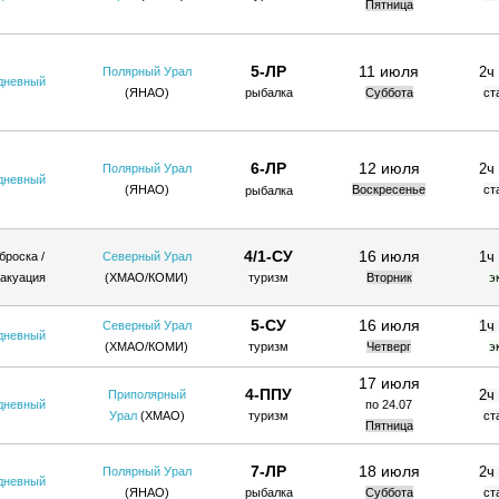
Пятница
5-ЛР
11 июля
2ч
Полярный Урал
дневный
(ЯНАО)
рыбалка
Суббота
ст
6-ЛР
12 июля
2ч
Полярный Урал
дневный
(ЯНАО)
Воскресенье
ст
рыбалка
4/1-СУ
16 июля
1ч
броска /
Северный Урал
акуация
(ХМАО/КОМИ
)
туризм
Вторник
э
5-СУ
16 июля
1ч
Северный Урал
дневный
(ХМАО/КОМИ
)
туризм
Четверг
э
17 июля
4-ППУ
2ч
Приполярный
дневный
по 24.07
Урал
(ХМАО)
туризм
ст
Пятница
7-ЛР
18 июля
2ч
Полярный Урал
дневный
(ЯНАО)
рыбалка
Суббота
ст