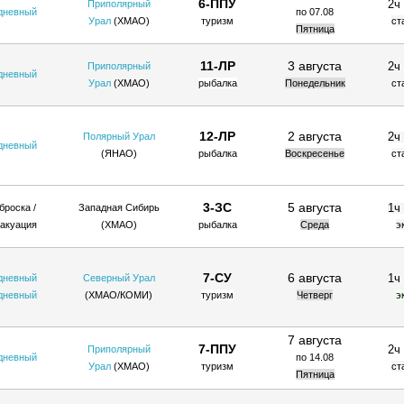
6-ППУ
2ч
Приполярный
дневный
по 07.08
Урал
(ХМАО)
туризм
ст
Пятница
11-ЛР
3 августа
2ч
Приполярный
дневный
Урал
(ХМАО)
рыбалка
Понедельник
ст
12-ЛР
2 августа
2ч
Полярный Урал
дневный
(ЯНАО)
рыбалка
Воскресенье
ст
3-ЗС
5 августа
1ч
броска /
Западная Сибирь
акуация
(ХМАО)
рыбалка
Среда
э
7-СУ
6 августа
1ч
дневный
Северный Урал
дневный
(ХМАО/КОМИ
)
туризм
Четверг
э
7 августа
7
-ППУ
2ч
Приполярный
дневный
по 14.08
Урал
(ХМАО)
туризм
ст
Пятница