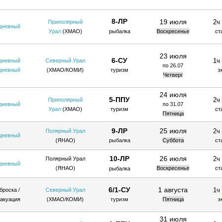
8-ЛР
19 июля
2ч
Приполярный
дневный
Урал
(ХМАО)
рыбалка
Воскресенье
ст
23 июля
6-СУ
1ч
дневный
Северный Урал
по 26.07
дневный
(ХМАО/КОМИ
)
туризм
э
Четверг
24 июля
5-ППУ
2ч
Приполярный
дневный
по 31.07
Урал
(ХМАО)
туризм
ст
Пятница
9-ЛР
25 июля
2ч
Полярный Урал
дневный
(ЯНАО)
рыбалка
Суббота
ст
10-ЛР
26 июля
2ч
Полярный Урал
дневный
(ЯНАО)
Воскресенье
ст
рыбалка
6/1-СУ
1 августа
1ч
броска /
Северный Урал
акуация
(ХМАО/КОМИ
)
туризм
Пятница
э
31 июля