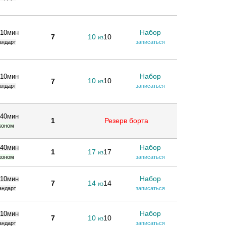
Набор
 10мин
7
10
10
из
андарт
записаться
Набор
 10мин
10
10
7
из
андарт
записаться
 40мин
1
Резерв борта
коном
Набор
 40мин
1
17
17
из
коном
записаться
Набор
 10мин
7
14
14
из
андарт
записаться
Набор
 10мин
7
10
10
из
андарт
записаться