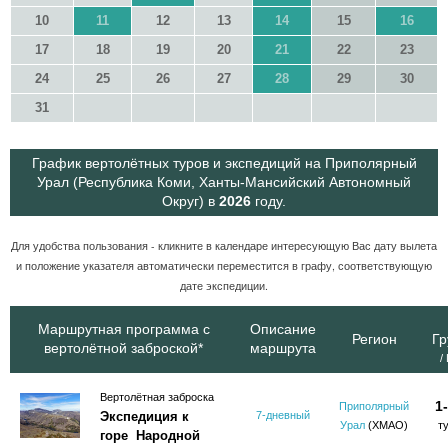
10
11
12
13
14
15
16
17
18
19
20
21
22
23
24
25
26
27
28
29
30
31
График вертолётных туров и экспедиций на Приполярный
Урал (Республика Коми, Ханты-Мансийский Автономный
Округ) в
2026
году.
Для удобства пользования - кликните в календаре интересующую Вас дату вылета
и положение указателя автоматически переместится в графу, соответствующую
дате экспедиции.
Маршрутная программа с
Описание
Регион
Гр
вертолётной заброской*
маршрута
/
Вертолётная заброска
1
Приполярный
Экспедиция к
7-дневный
Урал
(ХМАО)
т
горе Народной