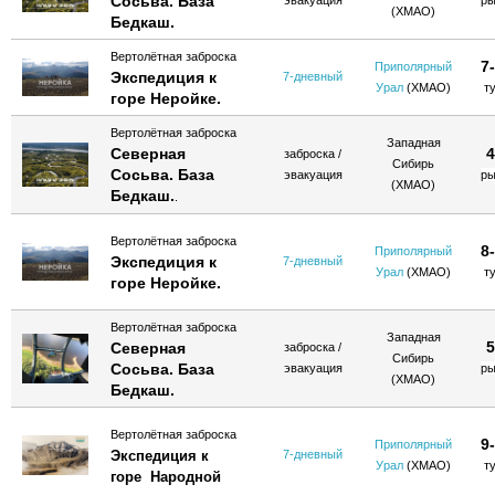
Сосьва. База
эвакуация
ры
(ХМАО)
Бедкаш.
Вертолётная заброска
7
Приполярный
Экспедиция к
7-дневный
Урал
(ХМАО)
т
горе Неройке.
Вертолётная заброска
Западная
Северная
4
заброска /
Сибирь
Сосьва. База
эвакуация
ры
(ХМАО)
Бедкаш.
.
Вертолётная заброска
8
Приполярный
Экспедиция к
7-дневный
Урал
(ХМАО)
т
горе Неройке.
Вертолётная заброска
Западная
5
Северная
заброска /
Сибирь
Сосьва. База
эвакуация
ры
(ХМАО)
Бедкаш.
Вертолётная заброска
9
Приполярный
Экспедиция к
7-дневный
Урал
(ХМАО)
т
горе Народной