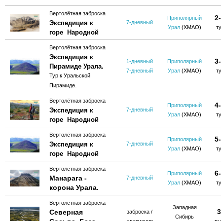
Вертолётная заброска
2
Приполярный
Экспедиция к
7-дневный
Урал
(ХМАО)
т
горе Народной
Вертолётная заброска
Экспедиция к
3
1-дневный
Приполярный
Пирамиде Урала.
7-дневный
Урал
(ХМАО)
т
Тур к Уральской
.
Пирамиде
Вертолётная заброска
4
Приполярный
Экспедиция к
7-дневный
Урал
(ХМАО)
т
горе Народной
Вертолётная заброска
5
Приполярный
Экспедиция к
7-дневный
Урал
(ХМАО)
т
горе Народной
Вертолётная заброска
6
Приполярный
Манарага -
7-дневный
Урал
(ХМАО)
т
корона Урала.
Вертолётная заброска
Западная
3
Северная
заброска /
Сибирь