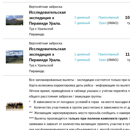
Вертолётная заброска
Исследовательская
10
экспедиция к
1-дневный
Приполярный
Пирамиде Урала.
7-дневный
Урал
(ХМАО)
т
Тур к Уральской
Пирамиде.
Вертолётная заброска
Исследовательская
11
экспедиция к
1-дневный
Приполярный
Пирамиде Урала.
7-дневный
Урал
(ХМАО)
т
Тур к Уральской
.
Пирамиде
Все запланированные вылеты - экспедиции состоятся только при н
борта возможна корректировка даты рейса - информацию по вылету
Лётное время, приведённое в таблице указано с учётом перелёта т
общего расстояния заброски / эвакуации группы.
* В зависимости от погодных условий в горах на месте высадки 
** Количество участников в группе рассчитано в зависимости от д
*** Желающим зарезервировать место просьба сообщать о намерен
***
* Вылеты производятся т
олько при полном комплекте групп
.
заявками и зависит от количества желающих принять участие в пу
она расформировывается или объединяется с другой группой и выл