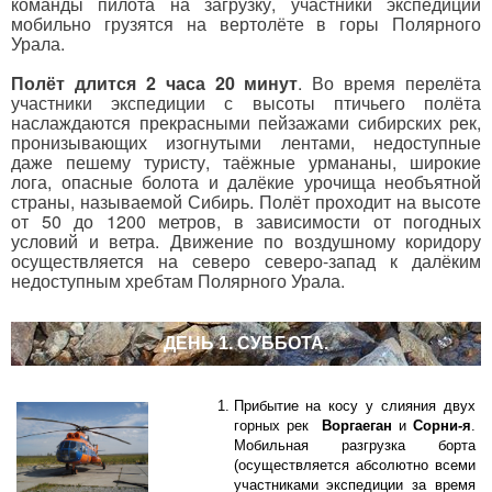
команды пилота на загрузку, участники экспедиции
мобильно грузятся на вертолёте в горы Полярного
Урала.
Полёт длится 2 часа 20 минут
. Во время перелёта
участники экспедиции с высоты птичьего полёта
наслаждаются прекрасными пейзажами сибирских рек,
пронизывающих изогнутыми лентами, недоступные
даже пешему туристу, таёжные урмананы, широкие
лога, опасные болота и далёкие урочища необъятной
страны, называемой Сибирь. Полёт проходит на высоте
от 50 до 1200 метров, в зависимости от погодных
условий и ветра. Движение по воздушному коридору
осуществляется на северо северо-запад к далёким
недоступным хребтам Полярного Урала.
ДЕНЬ 1. СУББОТА.
Прибытие на косу у слияния двух
горных рек
Воргаеган
и
Сорни-я
.
Мобильная разгрузка борта
(осуществляется абсолютно всеми
участниками экспедиции за время