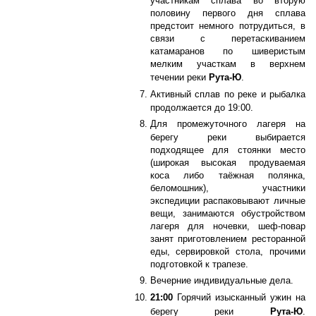
участникам сплава во вторую
половину первого дня сплава
предстоит немного потрудиться, в
связи с перетаскиванием
катамаранов по шиверистым
мелким участкам в верхнем
течении реки
Рута-Ю
.
Активный сплав по реке и рыбалка
продолжается до 19:00.
Для промежуточного лагеря на
берегу реки выбирается
подходящее для стоянки место
(широкая высокая продуваемая
коса либо таёжная полянка,
беломошник), участники
экспедиции распаковывают личные
вещи, занимаются обустройством
лагеря для ночевки, шеф-повар
занят приготовлением ресторанной
еды, сервировкой стола, прочими
подготовкой к трапезе.
Вечерние индивидуальные дела.
21:00
Горячий изысканный ужин на
берегу реки
Рута-Ю
.