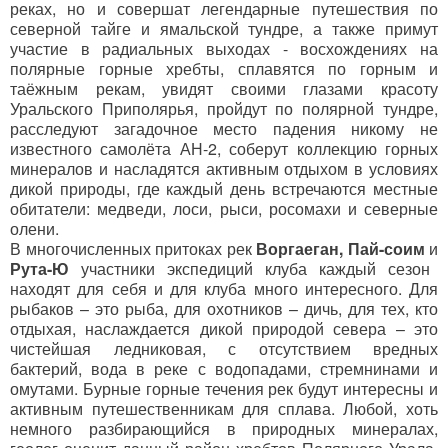
реках, но и совершат легендарные путешествия по
северной тайге и ямальской тундре, а также примут
участие в радиальных выходах - восхождениях на
полярные горные хребты, сплавятся по горным и
таёжным рекам, увидят своими глазами красоту
Уральского Приполярья, пройдут по полярной тундре,
расследуют загадочное место падения никому не
известного самолёта АН-2, соберут коллекцию горных
минералов и насладятся активным отдыхом в условиях
дикой природы, где каждый день встречаются местные
обитатели: медведи, лоси, рыси, росомахи и северные
олени.
В многочисленных притоках рек
Воргаеган, Пай-соим
и
Рута-Ю
участники экспедиций клуба каждый сезон
находят для себя и для клуба много интересного. Для
рыбаков – это рыба, для охотников – дичь, для тех, кто
отдыхая, наслаждается дикой природой севера – это
чистейшая ледниковая, с отсутствием вредных
бактерий, вода в реке с водопадами, стремнинами и
омутами. Бурные горные течения рек будут интересны и
активным путешественникам для сплава. Любой, хоть
немного разбирающийся в природных минералах,