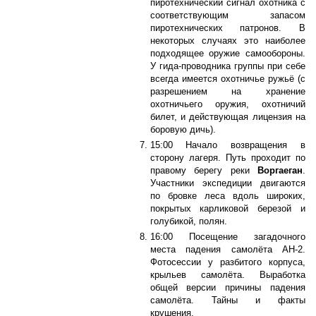
пиротехнический сигнал охотника с
соответствующим запасом
пиротехнических патронов. В
некоторых случаях это наиболее
подходящее оружие самообороны.
У гида-проводника группы при себе
всегда имеется охотничье ружьё (с
разрешением на хранение
охотничьего оружия, охотничий
билет, и действующая лицензия на
боровую дичь).
15:00 Начало возвращения в
сторону лагеря. Путь проходит по
правому берегу реки
Воргаеган
.
Участники экспедиции двигаются
по бровке леса вдоль широких,
покрытых карликовой березой и
голубикой, полян.
16:00 Посещение загадочного
места падения самолёта АН-2.
Фотосессии у разбитого корпуса,
крыльев самолёта. Выработка
общей версии причины падения
самолёта. Тайны и факты
крушения.