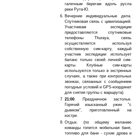
галечным берегам вдоль русла
реки Рута-Ю.
Вечерние индивидуальные дела.
Спутниковая связь с цивилизацией.
Участникам экспедиции
предоставляются спутниковые
телефоны Thuraya, связь
осуществляется используя
собственную сим-карту, каждый
участник экспедиции использует
баланс только своей личной сим-
карты. Клубные сим-карты
используются только в экстренных
случаях, а также при контрольных
звонках, связанных с сообщением
погодных условий и GPS-координат
для снятия группы с маршрута).
21:00
. Праздничное застолье.
Горячий изысканный ужин "с
дымком", приготовленный на
костре.
Отдых. (по общему желанию
команды топится мобильная баня,
топливо для бани - сухие дрова и