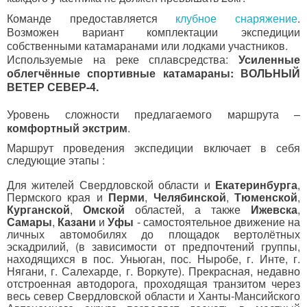
Команде предоставляется
клубное снаряжение
.
Возможен вариант комплектации экспедиции
собственными катамаранами или лодками участников.
Используемые на реке сплавсредства:
Усиленные
облегчённые спортивные катамараны: ВОЛЬНЫЙ
ВЕТЕР СЕВЕР-4.
Уровень сложности предлагаемого маршрута –
комфортный экстрим
.
Маршрут проведения экспедиции включает в себя
следующие этапы :
Для жителей Свердловской области и
Екатеринбурга
,
Пермского края и
Перми
,
Челябинской
,
Тюменской
,
Курганской
,
Омской
областей, а также
Ижевска
,
Самары
,
Казани
и
Уфы
- самостоятельное движение на
личных автомобилях до площадок вертолётных
эскадрилий, (в зависимости от предпочтений группы,
находящихся в пос. Уньюган, пос. Ныробе, г. Инте, г.
Нягани, г. Салехарде, г. Воркуте). Прекрасная, недавно
отстроенная автодорога, проходящая транзитом через
весь север Свердловской области и Ханты-Мансийского