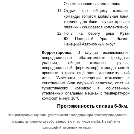
Ознаменование начала сплава.
Отдых. (по общему желанию
команды топится мобильная баня,
топливо для бани - сухие дрова и
плавник - собирается коллективно).
Ночь на берегу реки
Рута-
Ю
. Полярный Урал. Ямало-
Ненецкий Автономный округ.
Корректировка
: В случае возникновения
непредвиденных обстоятельств (погодные
условия, общее желание группы,
непредвиденный форс-мажор) команда может
провести в горах ещё один, дополнительный
день. Участники экспедиции отдыхают в
собственных (или клубных) палатках, спят на
туристических ковриках в собственных
утеплённых спальных мешках с температурой
комфорт минус 10°С.
Протяженность сплава 6-8км.
Все фотографии сделаны участниками экспедиций при прохождении
данного
маршрута и
являются собственностью участников клуба.
На сайте нет
фотографий, отснятых не нами.