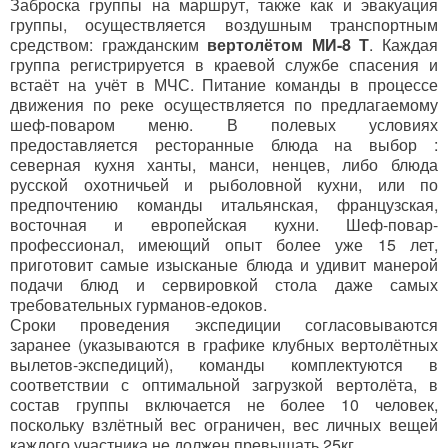
Заброска группы на маршрут, также как и эвакуация
группы, осуществляется воздушным транспортным
средством: гражданским
вертолётом МИ-8 Т
. Каждая
группа регистрируется в краевой службе спасения и
встаёт на учёт в МЧС. Питание команды в процессе
движения по реке осуществляется по предлагаемому
шеф-поваром меню. В полевых условиях
предоставляется ресторанные блюда на выбор :
северная кухня ханты, манси, ненцев, либо блюда
русской охотничьей и рыболовной кухни, или по
предпочтению команды итальянская, французская,
восточная и европейская кухни. Шеф-повар-
профессионал, имеющий опыт более уже 15 лет,
приготовит самые изысканые блюда и удивит манерой
подачи блюд и сервировкой стола даже самых
требовательных гурманов-едоков.
Сроки проведения экспедиции согласовываются
заранее (указываются в графике клубных вертолётных
вылетов-экспедиций), команды комплектуются в
соответствии с оптимальной загрузкой вертолёта, в
состав группы включается не более 10 человек,
поскольку взлётный вес ограничен, вес личных вещей
каждого участника не должен превышать 25кг.