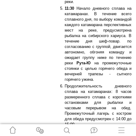
реки.
11:30
Начало дневного сплава на
катамаранах. В течение всего
сплавного дня, по выбору командой
каждого катамарана перспективных
мест на реке, предусмотрена
рыбалка на сибирского хариуса. В
течение дня шеф-повар. по
согласованию с группой, двигается
автономно, обгоняя команду и
ожидает группу ниже по течению
реки
Рута-Ю
на промежуточные
стоянки с целью горячего обеда и
вечерней трапезы - сытного
горячего ужина.
Продолжительность дневного
сплава на катамаранах: 8 часов
размеренного сплава с короткими
остановками для рыбалки и
часовым перерывом на обед.
Промежуточный лагерь с костром
для обеда предусмотрен с 14:00 до
15:00.
В течение дневного активного