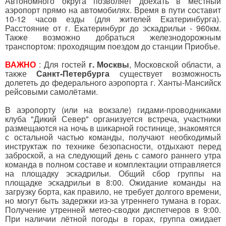
Автономного округа позволяет доехать в местный
аэропорт прямо на автомобилях. Время в пути составит
10-12 часов езды (для жителей Екатеринбурга).
Расстояние от г. Екатеринбург до эскадрильи - 960км.
Также возможно добраться железнодорожным
транспортом: проходящим поездом до станции Приобъе.
ВАЖНО
: Для гостей
г. Москвы
, Московской области, а
также
Санкт-Петербурга
существует возможность
долететь до федерального аэропорта г. Ханты-Мансийск
рейсовыми самолётами.
В аэропорту (или на вокзале) гидами-проводниками
клуба "Дикий Север" организуется встреча, участники
размещаются на ночь в шикарной гостинице, знакомятся
с остальной частью команды, получают необходимый
инструктаж по технике безопасности, отдыхают перед
заброской, а на следующий день с самого раннего утра
команда в полном составе и комплектации отправляется
на площадку эскадрильи. Общий сбор группы на
площадке эскадрильи в 8:00. Ожидание команды на
загрузку борта, как правило, не требует долгого времени,
но могут быть задержки из-за утреннего тумана в горах.
Получение утренней метео-сводки диспетчеров в 9:00.
При наличии лётной погоды в горах, группа ожидает