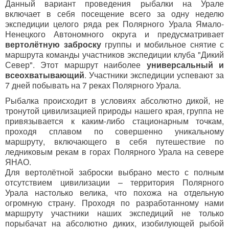
Данный вариант проведения рыбалки на Урале
включает в себя посещение всего за одну неделю
экспедиции целого ряда рек Полярного Урала Ямало-
Ненецкого Автономного округа и предусматривает
вертолётную заброску
группы и мобильное снятие с
маршрута команды участников экспедиции клуба "Дикий
Север". Этот маршрут наиболее
универсальный и
всеохватывающий
. Участники экспедиции успевают за
7 дней побывать на 7 реках Полярного Урала.
Рыбалка происходит в условиях абсолютно дикой, не
тронутой цивилизацией природы нашего края, группа не
привязывается к каким-либо стационарным точкам,
проходя сплавом по совершенно уникальному
маршруту, включающего в себя путешествие по
ледниковым рекам в горах Полярного Урала на севере
ЯНАО.
Для вертолётной заброски выбрано место с полным
отсутствием цивилизации – территория Полярного
Урала настолько велика, что похожа на отдельную
огромную страну. Проходя по разработанному нами
маршруту участники наших экспедиций не только
порыбачат на абсолютно диких, изобилующей рыбой