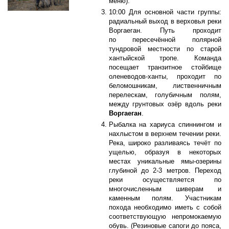
меню).
10:00 Для основной части группы:
радиальный выход в верховья реки
Воргаеган. Путь проходит
по пересечённой полярной
тундровой местности по старой
хантыйской тропе. Команда
посещает транзитное стойбище
оленеводов-ханты, проходит по
беломошникам, лиственничным
перелескам, голубичным полям,
между грунтовых озёр вдоль реки
Воргаеган
.
Рыбалка на хариуса спиннингом и
нахлыстом в верхнем течении реки.
Река, широко разливаясь течёт по
ущелью, образуя в некоторых
местах уникальные ямы-озерины
глубиной до 2-3 метров. Переход
реки осуществляется по
многочисленным шиверам и
каменным полям. Участникам
похода необходимо иметь с собой
соответствующую непромокаемую
обувь. (Резиновые сапоги до пояса,