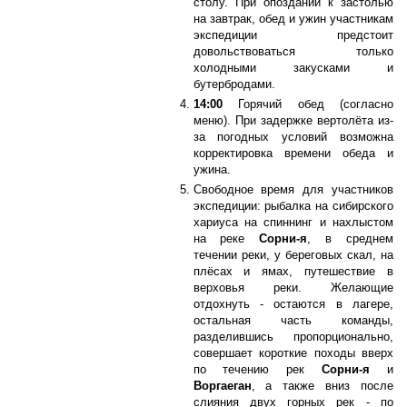
столу. При опоздании к застолью
на завтрак, обед и ужин участникам
экспедиции предстоит
довольствоваться только
холодными закусками и
бутербродами.
14:00
Горячий обед (согласно
меню). При задержке вертолёта из-
за погодных условий возможна
корректировка времени обеда и
ужина.
Свободное время для участников
экспедиции: рыбалка на сибирского
хариуса на спиннинг и нахлыстом
на реке
Сорни-я
, в среднем
течении реки, у береговых скал, на
плёсах и ямах, путешествие в
верховья реки. Желающие
отдохнуть - остаются в лагере,
остальная часть команды,
разделившись пропорционально,
совершает короткие походы вверх
по течению рек
Сорни-я
и
Воргаеган
, а также вниз после
слияния двух горных рек - по