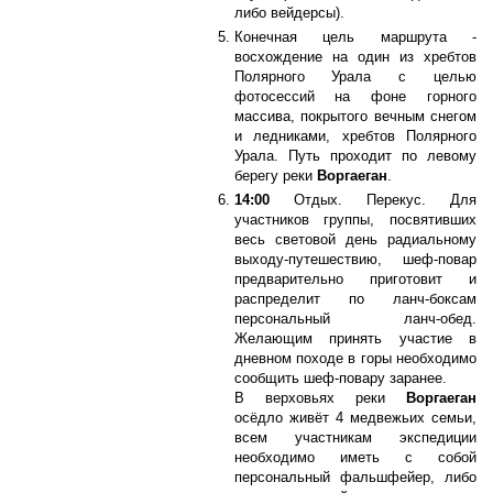
либо вейдерсы).
Конечная цель маршрута -
восхождение на один из хребтов
Полярного Урала с целью
фотосессий на фоне горного
массива, покрытого вечным снегом
и ледниками, хребтов Полярного
Урала. Путь проходит по левому
берегу реки
Воргаеган
.
14:00
Отдых. Перекус. Для
участников группы, посвятивших
весь световой день радиальному
выходу-путешествию, шеф-повар
предварительно приготовит и
распределит по ланч-боксам
персональный ланч-обед.
Желающим принять участие в
дневном походе в горы необходимо
сообщить шеф-повару заранее.
В верховьях реки
Воргаеган
осёдло живёт 4 медвежьих семьи,
всем участникам экспедиции
необходимо иметь с собой
персональный фальшфейер, либо