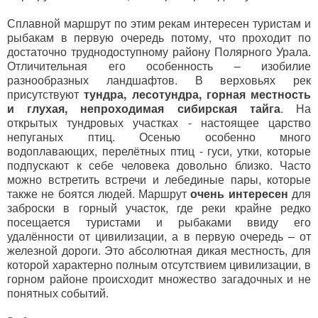
Сплавной маршрут по этим рекам интересен туристам и
рыбакам в первую очередь потому, что проходит по
достаточно труднодоступному району Полярного Урала.
Отличительная его особенность – изобилие
разнообразных ландшафтов. В верховьях рек
присутствуют
тундра, лесотундра, горная местность
и глухая, непроходимая сибирская тайга
. На
открытых тундровых участках - настоящее царство
непуганых птиц. Осенью особенно много
водоплавающих, перелётных птиц - гуси, утки, которые
подпускают к себе человека довольно близко. Часто
можно встретить встречи и лебединые пары, которые
также не боятся людей. Маршрут
очень интересен
для
заброски в горный участок, где реки крайне редко
посещается туристами и рыбаками ввиду его
удалённости от цивилизации, а в первую очередь – от
железной дороги. Это абсолютная дикая местность, для
которой характерно полным отсутствием цивилизации, в
горном районе происходит множество загадочных и не
понятных событий.